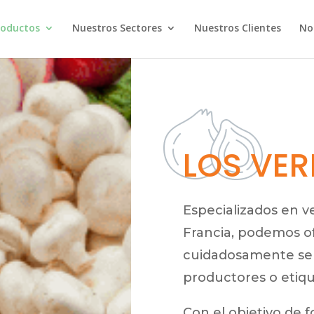
roductos
Nuestros Sectores
Nuestros Clientes
No
LOS VE
Especializados en v
Francia, podemos of
cuidadosamente sel
productores o etiq
Con el objetivo de f