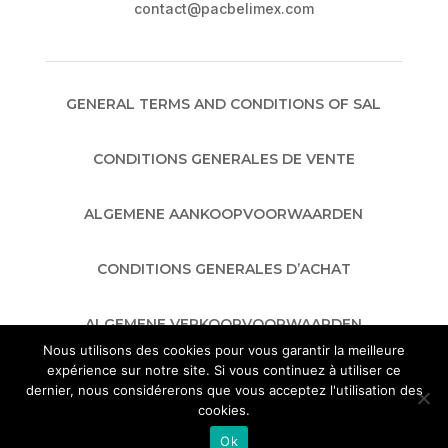
contact@pacbelimex.com
GENERAL TERMS AND CONDITIONS OF SAL
CONDITIONS GENERALES DE VENTE
ALGEMENE AANKOOPVOORWAARDEN
CONDITIONS GENERALES D’ACHAT
ALGEMENE VERKOOPVOORWAARDEN
Nous utilisons des cookies pour vous garantir la meilleure
expérience sur notre site. Si vous continuez à utiliser ce
GENERAL TERMS AND CONDITIONS OF
dernier, nous considérerons que vous acceptez l'utilisation des
PURCHASE
cookies.
Ok