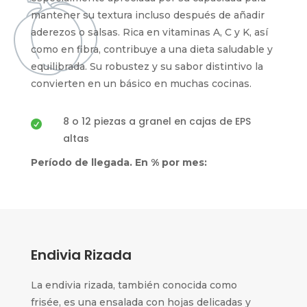
mantener su textura incluso después de añadir
aderezos o salsas. Rica en vitaminas A, C y K, así
como en fibra, contribuye a una dieta saludable y
equilibrada. Su robustez y su sabor distintivo la
convierten en un básico en muchas cocinas.
8 o 12 piezas a granel en cajas de EPS

altas
Período de llegada. En % por mes:
Endivia Rizada
La endivia rizada, también conocida como
frisée, es una ensalada con hojas delicadas y