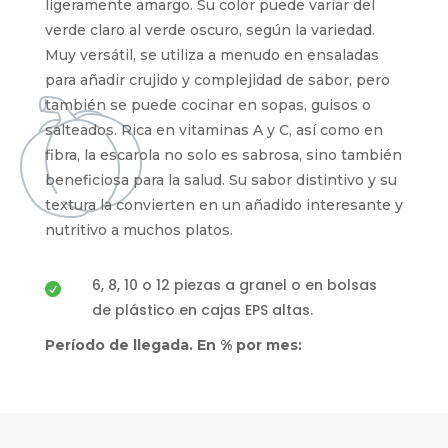
ligeramente amargo. Su color puede variar del
verde claro al verde oscuro, según la variedad.
Muy versátil, se utiliza a menudo en ensaladas
para añadir crujido y complejidad de sabor, pero
también se puede cocinar en sopas, guisos o
salteados. Rica en vitaminas A y C, así como en
fibra, la escarola no solo es sabrosa, sino también
beneficiosa para la salud. Su sabor distintivo y su
textura la convierten en un añadido interesante y
nutritivo a muchos platos.
6, 8, 10 o 12 piezas a granel o en bolsas

de plástico en cajas EPS altas.
Período de llegada. En % por mes: