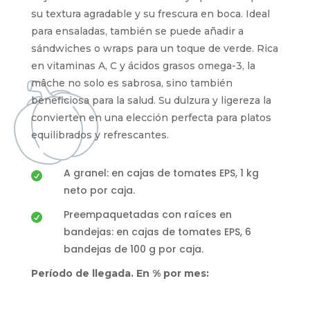
su textura agradable y su frescura en boca. Ideal
para ensaladas, también se puede añadir a
sándwiches o wraps para un toque de verde. Rica
en vitaminas A, C y ácidos grasos omega-3, la
mâche no solo es sabrosa, sino también
beneficiosa para la salud. Su dulzura y ligereza la
convierten en una elección perfecta para platos
equilibrados y refrescantes.
A granel: en cajas de tomates EPS, 1 kg

neto por caja.
Preempaquetadas con raíces en

bandejas: en cajas de tomates EPS, 6
bandejas de 100 g por caja.
Período de llegada. En % por mes: