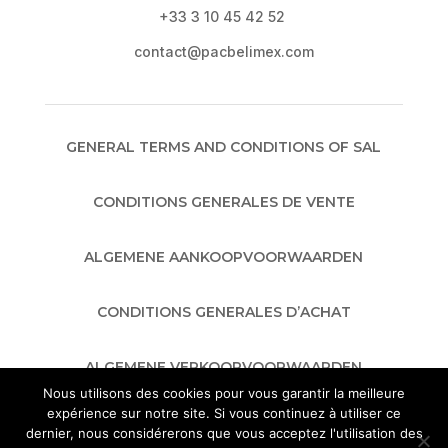
+33 3 10 45 42 52
contact@pacbelimex.com
GENERAL TERMS AND CONDITIONS OF SAL
CONDITIONS GENERALES DE VENTE
ALGEMENE AANKOOPVOORWAARDEN
CONDITIONS GENERALES D’ACHAT
ALGEMENE VERKOOPVOORWAARDEN
Nous utilisons des cookies pour vous garantir la meilleure
expérience sur notre site. Si vous continuez à utiliser ce
GENERAL TERMS AND CONDITIONS OF
dernier, nous considérerons que vous acceptez l'utilisation des
PURCHASE