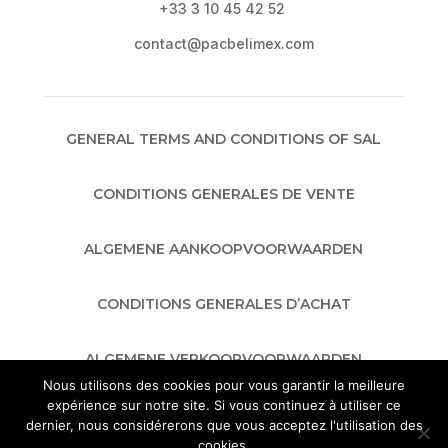
+33 3 10 45 42 52
contact@pacbelimex.com
GENERAL TERMS AND CONDITIONS OF SAL
CONDITIONS GENERALES DE VENTE
ALGEMENE AANKOOPVOORWAARDEN
CONDITIONS GENERALES D’ACHAT
ALGEMENE VERKOOPVOORWAARDEN
Nous utilisons des cookies pour vous garantir la meilleure
expérience sur notre site. Si vous continuez à utiliser ce
GENERAL TERMS AND CONDITIONS OF
dernier, nous considérerons que vous acceptez l'utilisation des
PURCHASE
cookies.