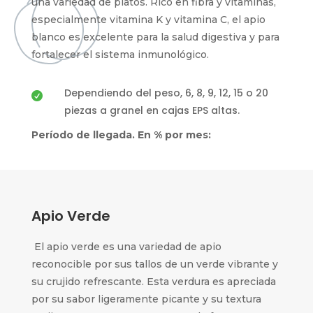
una variedad de platos. Rico en fibra y vitaminas,
especialmente vitamina K y vitamina C, el apio
blanco es excelente para la salud digestiva y para
fortalecer el sistema inmunológico.
Dependiendo del peso, 6, 8, 9, 12, 15 o 20

piezas a granel en cajas EPS altas.
Período de llegada. En % por mes:
Apio Verde
El apio verde es una variedad de apio
reconocible por sus tallos de un verde vibrante y
su crujido refrescante. Esta verdura es apreciada
por su sabor ligeramente picante y su textura