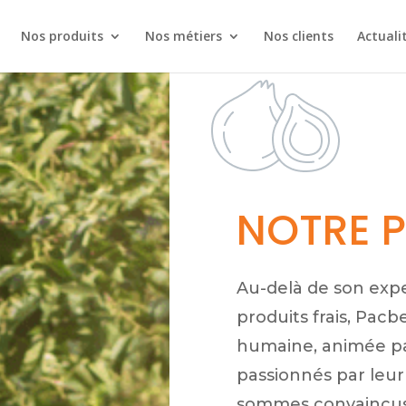
Nos produits
Nos métiers
Nos clients
Actuali
NOTRE P
Au-delà de son exper
produits frais, Pac
humaine, animée p
passionnés par leur 
sommes convaincus 