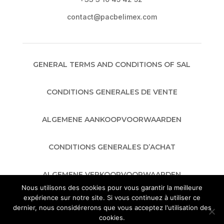
contact@pacbelimex.com
GENERAL TERMS AND CONDITIONS OF SAL
CONDITIONS GENERALES DE VENTE
ALGEMENE AANKOOPVOORWAARDEN
CONDITIONS GENERALES D’ACHAT
ALGEMENE VERKOOPVOORWAARDEN
Nous utilisons des cookies pour vous garantir la meilleure
expérience sur notre site. Si vous continuez à utiliser ce
GENERAL TERMS AND CONDITIONS OF
dernier, nous considérerons que vous acceptez l'utilisation des
PURCHASE
cookies.