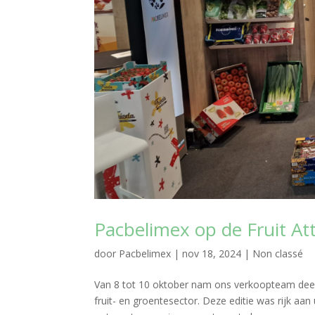
Pacbelimex op de Fruit At
door
Pacbelimex
|
nov 18, 2024
|
Non classé
Van 8 tot 10 oktober nam ons verkoopteam deel 
fruit- en groentesector. Deze editie was rijk a