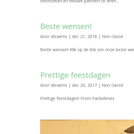
ontmoeten en nieuwe partners te leren...
Beste wensen!
door
vbraems
|
dec 21, 2018
|
Non classé
Beste wensen! Klik op de link om onze beste wen
Prettige feestdagen
door
vbraems
|
dec 20, 2017
|
Non classé
Prettige feestdagen! From Pacbelimex