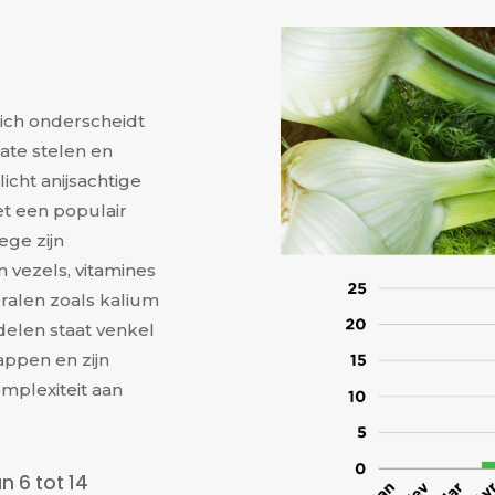
zich onderscheidt
cate stelen en
licht anijsachtige
t een populair
ege zijn
n vezels, vitamines
ralen zoals kalium
delen staat venkel
appen en zijn
omplexiteit aan
n 6 tot 14