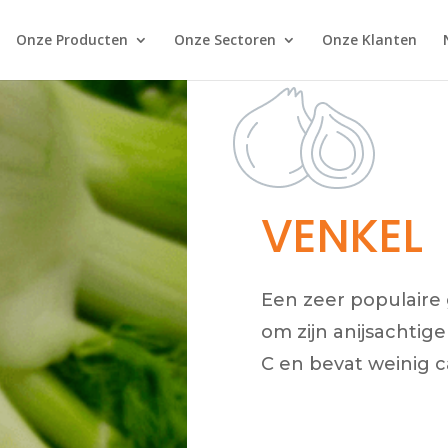
Onze Producten
Onze Sectoren
Onze Klanten
VENKEL
Een zeer populaire 
om zijn anijsachtige
C en bevat weinig c