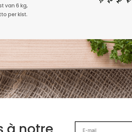
t van 6 kg,
o per kist.
 à notre