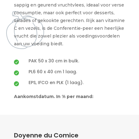
sappig en geurend vruchtvlees, ideaal voor verse
consumptie, maar ook perfect voor desserts,
salades of gekookte gerechten. Rijk aan vitamine
C en vezels, is de Conferentie-peer een heerlijke
vrucht die zowel plezier als voedingsvoordelen
aan uw voeding biedt.
PAK 50 x 30 cm in bulk.

PL6 60 x 40 cm 1 laag.

EPS, IFCO en PLK (1 laag).

Aankomstdatum. In % per maand:
Doyenne du Comice