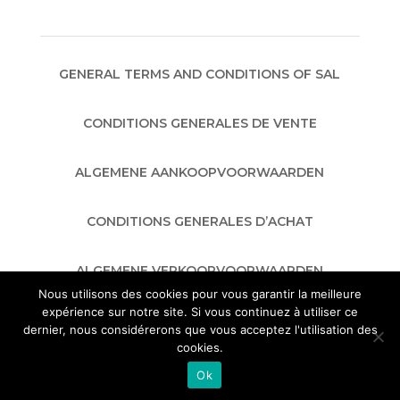
GENERAL TERMS AND CONDITIONS OF SAL
CONDITIONS GENERALES DE VENTE
ALGEMENE AANKOOPVOORWAARDEN
CONDITIONS GENERALES D’ACHAT
ALGEMENE VERKOOPVOORWAARDEN
Nous utilisons des cookies pour vous garantir la meilleure
expérience sur notre site. Si vous continuez à utiliser ce
GENERAL TERMS AND CONDITIONS OF
dernier, nous considérerons que vous acceptez l'utilisation des
PURCHASE
cookies.
Ok
google-site-verification: google728ae5f95b954b1f.html